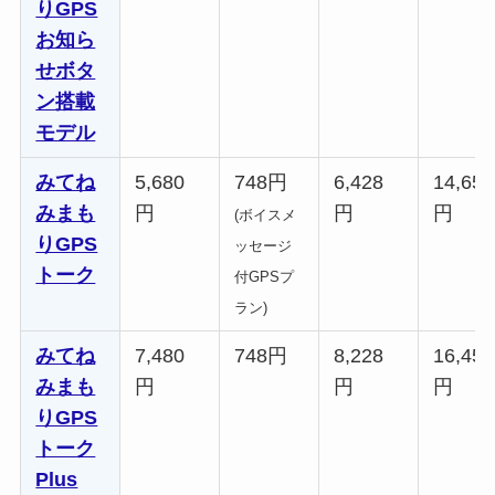
りGPS
お知ら
せボタ
ン搭載
モデル
みてね
5,680
748円
6,428
14,656
みまも
円
円
円
(ボイスメ
りGPS
ッセージ
トーク
付GPSプ
ラン)
みてね
7,480
748円
8,228
16,456
みまも
円
円
円
りGPS
トーク
Plus