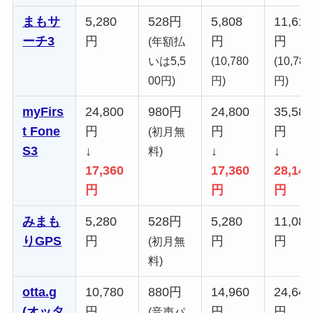
まもサ
5,280
528円
5,808
11,616
ーチ3
円
円
円
(年額払
いは5,5
(10,780
(10,780
00円)
円)
円)
myFirs
24,800
980円
24,800
35,580
t Fone
円
円
円
(初月無
S3
↓
↓
↓
料)
17,360
17,360
28,140
円
円
円
みまも
5,280
528円
5,280
11,088
りGPS
円
円
円
(初月無
料)
otta.g
10,780
880円
14,960
24,640
(オッタ
円
円
円
(音声パ