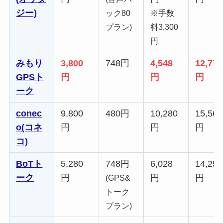
ジー)
ック80
※手数
プラン)
料3,300
円
みもり
3,800
748円
4,548
12,776
GPSト
円
円
円
ーク
conec
9,800
480円
10,280
15,560
o(コネ
円
円
円
コ)
BoTト
5,280
748円
6,028
14,256
ーク
円
円
円
(GPS&
トーク
プラン)