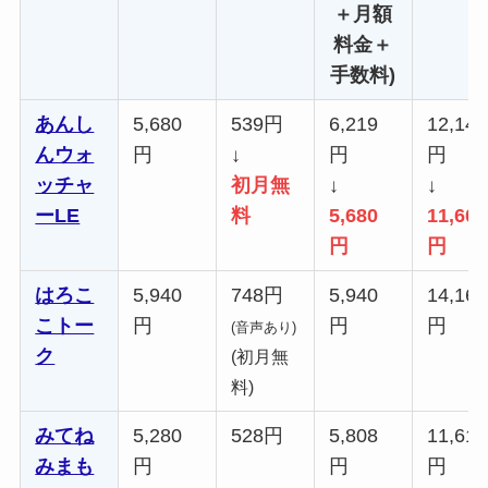
＋月額
料金＋
手数料)
あんし
5,680
539円
6,219
12,148
んウォ
円
↓
円
円
ッチャ
初月無
↓
↓
ーLE
料
5,680
11,609
円
円
はろこ
5,940
748円
5,940
14,168
こトー
円
円
円
(音声あり)
ク
(初月無
料)
みてね
5,280
528円
5,808
11,616
みまも
円
円
円