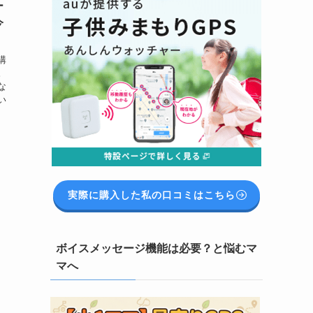
ー
今
購
。
な
い
ャ
実際に購入した私の口コミはこちら
ボイスメッセージ機能は必要？と悩むマ
マへ